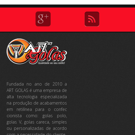
Fundada no ano de 2010 a
ART GOLAS é uma empresa de
alta tecnologia especiali
zada
na produção de acaba
mentos
em retilínea para o confec
cionista como: golas polo,
golas V, golas careca, simples
ou persona
lizadas de acordo
com a necessidade do cliente.